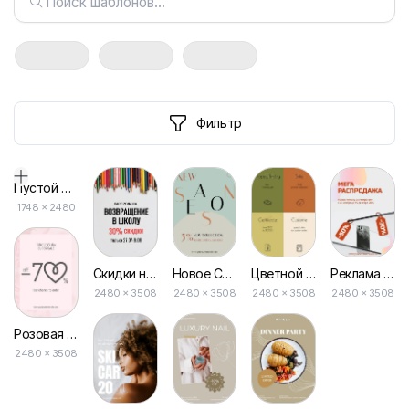
Фильтр
Пустой дизайн-макет
1748
×
2480
Скидки на Школьные Принадлежности: Флаер для Распродажи Канцелярии
Новое Сезонное Ограниченное Предложение Эстетический Рекламный Флаер
Цветной Блок Специальное Предложение Минимальный Флайер
Реклама на Распродаже Электроники: Флаер для Привлечения Клиентов
2480 × 3508
2480 × 3508
2480 × 3508
2480 × 3508
Розовая Распродажа Валентинки
2480 × 3508