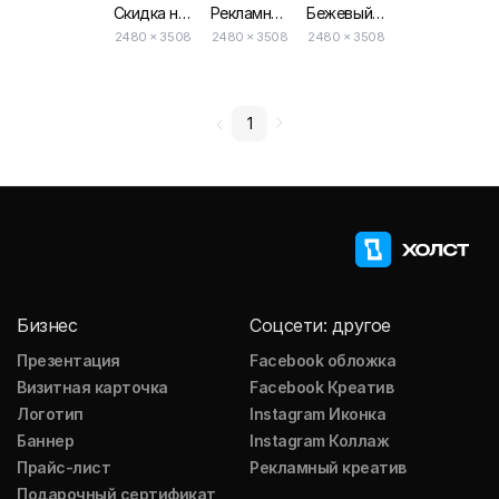
Скидка на Уход за Кожей Эстетическая Красота Рекламный Флаер
Рекламный Флаер Бежевые Ногти Класса Люкс
Бежевый Элегантный Ограниченное Предложение Ужин Ресторан Флаер
2480 × 3508
2480 × 3508
2480 × 3508
1
Бизнес
Соцсети: другое
Презентация
Facebook обложка
Визитная карточка
Facebook Креатив
Логотип
Instagram Иконка
Баннер
Instagram Коллаж
Прайс-лист
Рекламный креатив
Подарочный сертификат