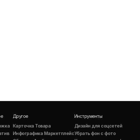
ое
Другое
Инструменты
ожка
Карточка Товара
Дизайн для соцсетей
атив
Инфографика Маркетплейс
Убрать фон с фото