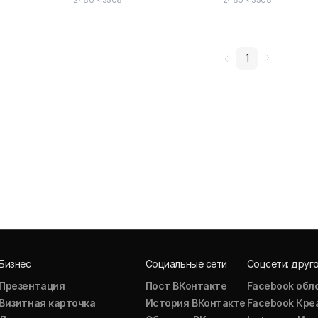
2480 × 3508
2480 × 3508
1
Бизнес
Социальные сети
Соцсети: друг
Презентация
Пост ВКонтакте
Facebook обл
Визитная карточка
История ВКонтакте
Facebook Кре