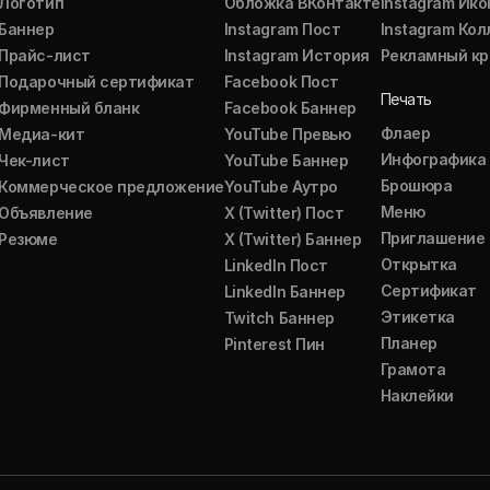
Логотип
Обложка ВКонтакте
Instagram Ико
Баннер
Instagram Пост
Instagram Ко
Прайс-лист
Instagram История
Рекламный кр
Подарочный сертификат
Facebook Пост
Печать
Фирменный бланк
Facebook Баннер
Флаер
Медиа-кит
YouTube Превью
Инфографика
Чек-лист
YouTube Баннер
Брошюра
Коммерческое предложение
YouTube Аутро
Меню
Объявление
X (Twitter) Пост
Приглашение
Резюме
X (Twitter) Баннер
Открытка
LinkedIn Пост
Сертификат
LinkedIn Баннер
Этикетка
Twitch Баннер
Планер
Pinterest Пин
Грамота
Наклейки