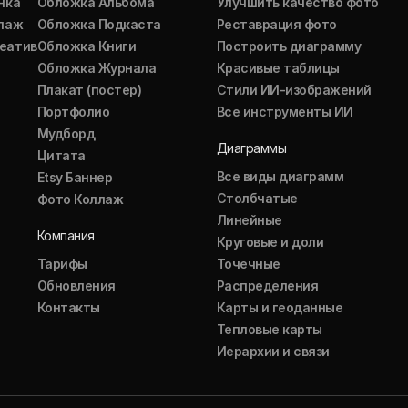
нка
Обложка Альбома
Улучшить качество фото
ллаж
Обложка Подкаста
Реставрация фото
еатив
Обложка Книги
Построить диаграмму
Обложка Журнала
Красивые таблицы
Плакат (постер)
Стили ИИ-изображений
Портфолио
Все инструменты ИИ
Мудборд
Диаграммы
Цитата
Все виды диаграмм
Etsy Баннер
Столбчатые
Фото Коллаж
Линейные
Компания
Круговые и доли
Тарифы
Точечные
Обновления
Распределения
Контакты
Карты и геоданные
Тепловые карты
Иерархии и связи