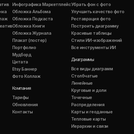
атив
Инфографика Маркетплейс
Убрать фон с фото
нка
Обложка Альбома
Улучшить качество фото
ллаж
Обложка Подкаста
Реставрация фото
еатив
Обложка Книги
Построить диаграмму
Обложка Журнала
Красивые таблицы
Плакат (постер)
Стили ИИ-изображений
Портфолио
Все инструменты ИИ
Мудборд
Диаграммы
Цитата
Все виды диаграмм
Etsy Баннер
Столбчатые
Фото Коллаж
Линейные
Компания
Круговые и доли
Тарифы
Точечные
Обновления
Распределения
Контакты
Карты и геоданные
Тепловые карты
Иерархии и связи