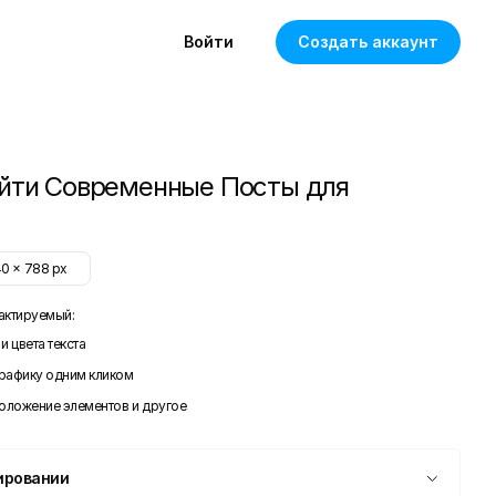
Войти
Создать аккаунт
йти Современные Посты для
40
x
788
px
актируемый:
и цвета текста
графику одним кликом
положение элементов и другое
ировании