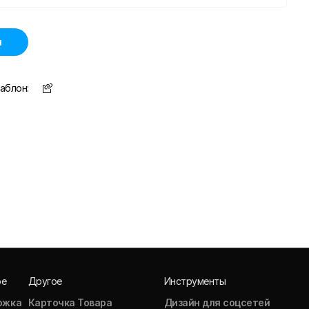
н
аблон:
ое
Другое
Инструменты
ожка
Карточка Товара
Дизайн для соцсетей