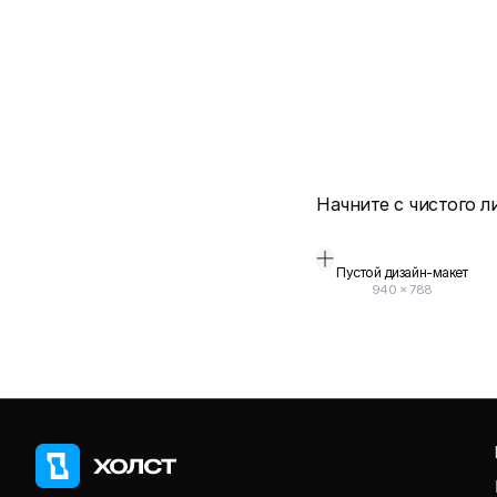
Начните с чистого л
Пустой дизайн-макет
940
×
788