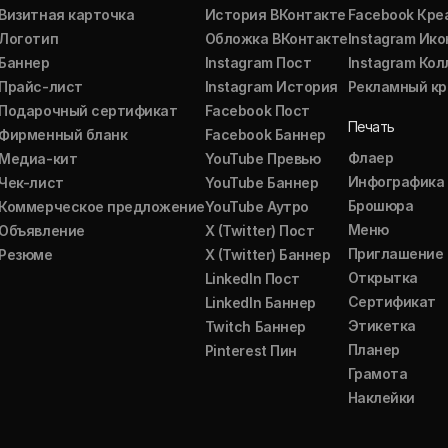
Визитная карточка
История ВКонтакте
Facebook Кре
Логотип
Обложка ВКонтакте
Instagram Ико
Баннер
Instagram Пост
Instagram Ко
Прайс-лист
Instagram История
Рекламный кр
Подарочный сертификат
Facebook Пост
Печать
Фирменный бланк
Facebook Баннер
Флаер
Медиа-кит
YouTube Превью
Инфографика
Чек-лист
YouTube Баннер
Брошюра
Коммерческое предложение
YouTube Аутро
Меню
Объявление
X (Twitter) Пост
Приглашение
Резюме
X (Twitter) Баннер
Открытка
LinkedIn Пост
Сертификат
LinkedIn Баннер
Этикетка
Twitch Баннер
Планер
Pinterest Пин
Грамота
Наклейки