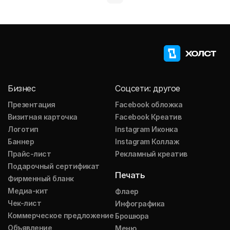
Бизнес
Соцсети: другое
Презентация
Facebook обложка
Визитная карточка
Facebook Креатив
Логотип
Instagram Иконка
Баннер
Instagram Коллаж
Прайс-лист
Рекламный креатив
Подарочный сертификат
Печать
Фирменный бланк
Медиа-кит
Флаер
Чек-лист
Инфографика
Коммерческое предложение
Брошюра
Объявление
Меню