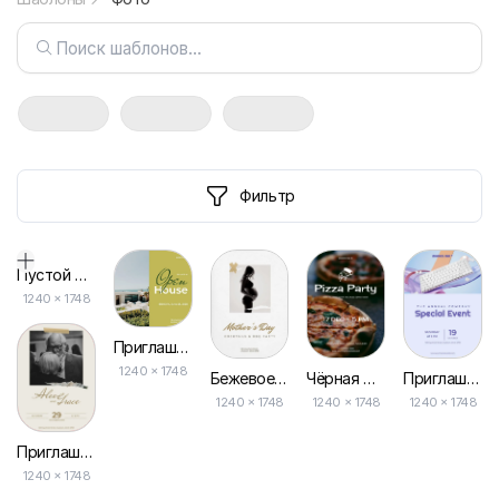
Фильтр
Пустой дизайн-макет
1240
×
1748
Приглашение на День Открытых Дверей с Оливками и Фотографией
1240 × 1748
Бежевое Элегантное Фотографическое Приглашение на День Матери
Чёрная Пицца Бизнес Вечеринка Фотография Приглашение
Приглашение на Событие Компании по Фотографии Пурпурного Цвета
1240 × 1748
1240 × 1748
1240 × 1748
Приглашение в Ретро-фотографии Бежевого Цвета и Бумаги
1240 × 1748