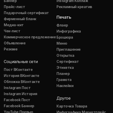
Баннер
Instagram Коллаж
Прайс-лист
Рекламный креатив
Подарочный сертификат
Печать
Фирменный бланк
Медиа-кит
Флаер
Чек-лист
Инфографика
Коммерческое предложение
Брошюра
Объявление
Меню
Резюме
Приглашение
Открытка
Социальные сети
Сертификат
Этикетка
Пост ВКонтакте
Планер
История ВКонтакте
Грамота
Обложка ВКонтакте
Наклейки
Instagram Пост
Instagram История
Другое
Facebook Пост
Facebook Баннер
Карточка Товара
YouTube Превью
Инфографика Маркетплейс