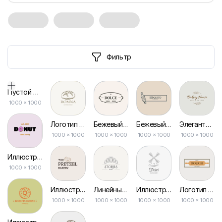
Фильтр
Пустой дизайн-макет
1000
×
1000
Логотип Пекарни с Контуром Хлеба
Бежевый Шрифт Рамки Логотипа Пекарни
Бежевый Дом Кафе Иллюстрация Булочная Логотип
Элегантная Иллюстрация Логотипа Пекарни
1000 × 1000
1000 × 1000
1000 × 1000
1000 × 1000
Иллюстрация Сладкий Донат Логотип Кафе на Вынос
1000 × 1000
Иллюстрация Кренделя Логотип Пекарни
Линейные Рисунки Истории Хлеба Пекарня Логотип
Иллюстрация Мельницы Семейная Пекарня Логотип
Логотип Пекарни Торт в Пастельной Рамке
1000 × 1000
1000 × 1000
1000 × 1000
1000 × 1000