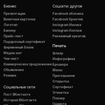
Бизнес
Соцсети: другое
Презентация
Facebook обложка
Визитная карточка
Facebook Креатив
Логотип
Instagram Иконка
Баннер
Instagram Коллаж
Прайс-лист
Рекламный креатив
Подарочный сертификат
Печать
Фирменный бланк
Медиа-кит
Флаер
Чек-лист
Инфографика
Коммерческое предложение
Брошюра
Объявление
Меню
Резюме
Приглашение
Открытка
Социальные сети
Сертификат
Этикетка
Пост ВКонтакте
Планер
История ВКонтакте
Грамота