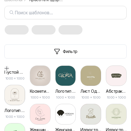
Фильтр
Пустой дизайн-макет
1000
×
1000
Косметика для Ухода за Кожей Красоты Логотип
Логотип Салона Эстетической Красоты
Лист Одной Линией Рисунок Брендинг Идентичность Дизайн Логотип
Абстрактная Красота Студия Типографика Логотип
1000 × 1000
1000 × 1000
1000 × 1000
1000 × 1000
Логотип Одной Линии для Celestial Beauty Bar
1000 × 1000
Женщина Линейный Рисунок Косметика Красота Иллюстрация Логотип
Женская Иллюстрация, Красота, Волосы, Косметика, Логотип
Иллюстрация Логотипа Косметики Ручной Работы
Иллюстрация Лица Зеленой Женщины Косметическая Красота Логотип