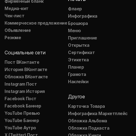
Фирменный бланк
Медиа-кит
Флаер
Чек-лист
Инфографика
Коммерческое предложение
Брошюра
Объявление
Меню
Резюме
Приглашение
Открытка
Социальные сети
Сертификат
Этикетка
Пост ВКонтакте
Планер
История ВКонтакте
Грамота
Обложка ВКонтакте
Наклейки
Instagram Пост
Instagram История
Другое
Facebook Пост
Facebook Баннер
Карточка Товара
YouTube Превью
Инфографика Маркетплейс
YouTube Баннер
Обложка Альбома
YouTube Аутро
Обложка Подкаста
X (Twitter) Пост
Обложка Книги