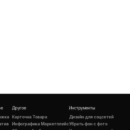
ое
Другое
Инструменты
ожка
Карточка Товара
Дизайн для соцсетей
атив
Инфографика Маркетплейс
Убрать фон с фото