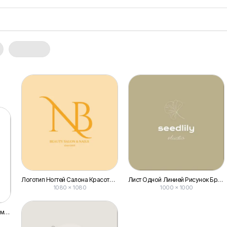
Логотип Ногтей Салона Красоты Желтая Красота
Лист Одной Линией Рисунок Брендинг Идентичность Дизайн Логотип
1080 × 1080
1000 × 1000
Нежный Логотип в Белом Минмалистичном Стиле