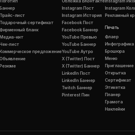
Логотип
Обложка ВКонтакте
Instagram Ико
Баннер
Instagram Пост
Instagram Ко
Прайс-лист
Instagram История
Рекламный кр
Подарочный сертификат
Facebook Пост
Печать
Фирменный бланк
Facebook Баннер
Флаер
Медиа-кит
YouTube Превью
Инфографика
Чек-лист
YouTube Баннер
Брошюра
Коммерческое предложение
YouTube Аутро
Меню
Объявление
X (Twitter) Пост
Приглашение
Резюме
X (Twitter) Баннер
Открытка
LinkedIn Пост
Сертификат
LinkedIn Баннер
Этикетка
Twitch Баннер
Планер
Pinterest Пин
Грамота
Наклейки