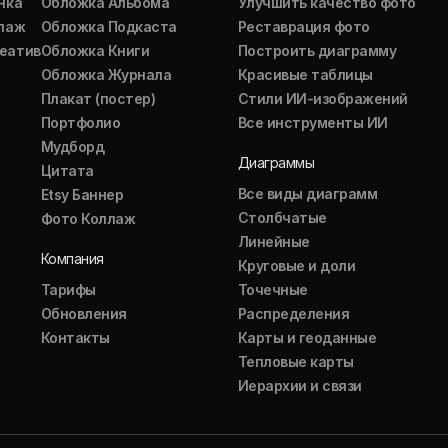
нка
Обложка Альбома
Улучшить качество фото
ллаж
Обложка Подкаста
Реставрация фото
еатив
Обложка Книги
Построить диаграмму
Обложка Журнала
Красивые таблицы
Плакат (постер)
Стили ИИ-изображений
Портфолио
Все инструменты ИИ
Мудборд
Диаграммы
Цитата
Все виды диаграмм
Etsy Баннер
Столбчатые
Фото Коллаж
Линейные
Компания
Круговые и доли
Тарифы
Точечные
Обновления
Распределения
Контакты
Карты и геоданные
Тепловые карты
Иерархии и связи