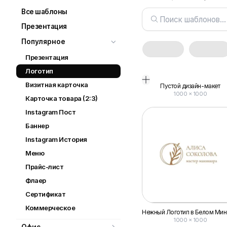
Все шаблоны
Презентация
Популярное
Презентация
Логотип
Визитная карточка
Пустой дизайн-макет
1000
×
1000
Карточка товара (2:3)
Instagram Пост
Баннер
Instagram История
Меню
Прайс-лист
Флаер
Сертификат
Коммерческое
1000 × 1000