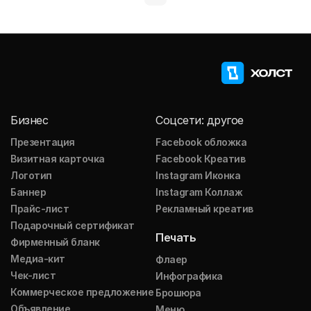
Бизнес
Соцсети: другое
Презентация
Facebook обложка
Визитная карточка
Facebook Креатив
Логотип
Instagram Иконка
Баннер
Instagram Коллаж
Прайс-лист
Рекламный креатив
Подарочный сертификат
Печать
Фирменный бланк
Медиа-кит
Флаер
Чек-лист
Инфографика
Коммерческое предложение
Брошюра
Объявление
Меню