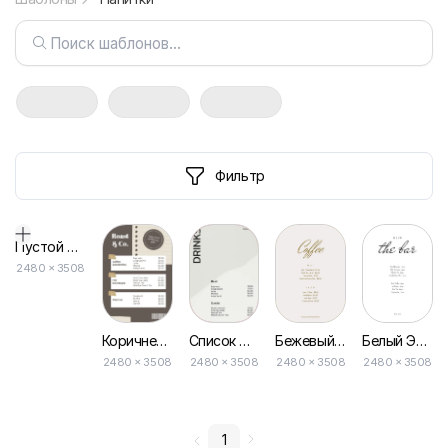
Фильтр
Пустой дизайн-макет
2480
×
3508
Коричневый Бежевый Заметка Кофе Магазин Меню
Список Цен Меню Кафе-ресторана Серое Базовое и Специальное Кофе
Бежевый и Золотой Элегантные Напитки Ресторан Меню Кофе
Белый Элегантный Простой Ресторан Кафе Бар Меню
2480 × 3508
2480 × 3508
2480 × 3508
2480 × 3508
1