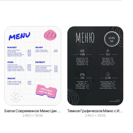
Белое Современное Меню Цен на Бургеры с Маркером
Темное Графическое Меню с Иллюстрациями для Кафе — Прайс Лист
2480 × 3508
2480 × 3508