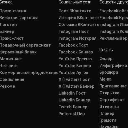
Бизнес
Социальные сети
Соцсети: друг
Презентация
Пост ВКонтакте
Facebook обл
Визитная карточка
История ВКонтакте
Facebook Кре
Логотип
Обложка ВКонтакте
Instagram Ико
Баннер
Instagram Пост
Instagram Ко
Прайс-лист
Instagram История
Рекламный кр
Подарочный сертификат
Facebook Пост
Печать
Фирменный бланк
Facebook Баннер
Флаер
Медиа-кит
YouTube Превью
Инфографика
Чек-лист
YouTube Баннер
Брошюра
Коммерческое предложение
YouTube Аутро
Меню
Объявление
X (Twitter) Пост
Приглашение
Резюме
X (Twitter) Баннер
Открытка
LinkedIn Пост
Сертификат
LinkedIn Баннер
Этикетка
Twitch Баннер
Планер
Pinterest Пин
Грамота
Наклейки