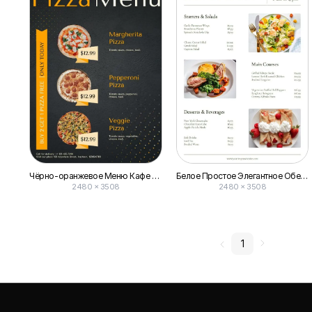
Чёрно-оранжевое Меню Кафе Пиццы на Обед
Белое Простое Элегантное Обеденное Кафе Ресторан Меню
2480 × 3508
2480 × 3508
1