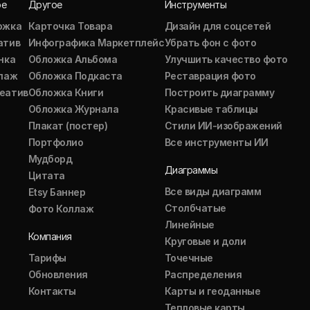
ое
Другое
Инструменты
ожка
Карточка Товара
Дизайн для соцсетей
атив
Инфографика Маркетплейс
Убрать фон с фото
нка
Обложка Альбома
Улучшить качество фото
ллаж
Обложка Подкаста
Реставрация фото
еатив
Обложка Книги
Построить диаграмму
Обложка Журнала
Красивые таблицы
Плакат (постер)
Стили ИИ-изображений
Портфолио
Все инструменты ИИ
Мудборд
Диаграммы
Цитата
Все виды диаграмм
Etsy Баннер
Столбчатые
Фото Коллаж
Линейные
Компания
Круговые и доли
Тарифы
Точечные
Обновления
Распределения
Контакты
Карты и геоданные
Тепловые карты