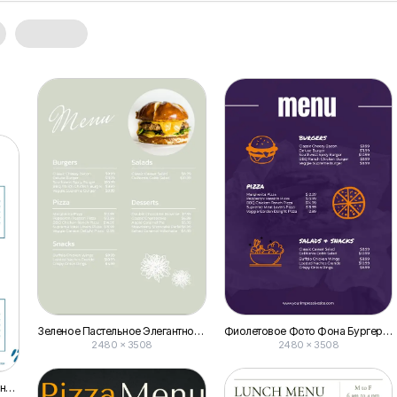
Зеленое Пастельное Элегантное Меню Бургеров
Фиолетовое Фото Фона Бургер Кафе Иллюстрация Меню
2480 × 3508
2480 × 3508
Белое и Синее Иллюстрационное Меню Обеденного Бара