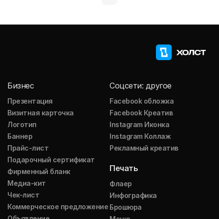
Бизнес
Соцсети: другое
Презентация
Facebook обложка
Визитная карточка
Facebook Креатив
Логотип
Instagram Иконка
Баннер
Instagram Коллаж
Прайс-лист
Рекламный креатив
Подарочный сертификат
Печать
Фирменный бланк
Медиа-кит
Флаер
Чек-лист
Инфографика
Коммерческое предложение
Брошюра
Объявление
Меню