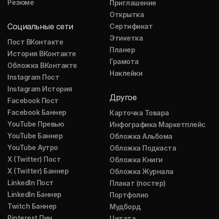
Резюме
Приглашение
Открытка
Социальные сети
Сертификат
Этикетка
Пост ВКонтакте
Планер
История ВКонтакте
Грамота
Обложка ВКонтакте
Наклейки
Instagram Пост
Instagram История
Другое
Facebook Пост
Facebook Баннер
Карточка Товара
YouTube Превью
Инфографика Маркетплейс
YouTube Баннер
Обложка Альбома
YouTube Аутро
Обложка Подкаста
X (Twitter) Пост
Обложка Книги
X (Twitter) Баннер
Обложка Журнала
LinkedIn Пост
Плакат (постер)
LinkedIn Баннер
Портфолио
Twitch Баннер
Мудборд
Pinterest Пин
Цитата