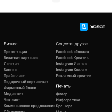
Бизнес
Соцсети: другое
Презентация
Facebook обложка
Визитная карточка
Facebook Креатив
Логотип
Instagram Иконка
Баннер
Instagram Коллаж
Прайс-лист
Рекламный креатив
Подарочный сертификат
Печать
Фирменный бланк
Медиа-кит
Флаер
Чек-лист
Инфографика
Коммерческое предложение
Брошюра
Объявление
Меню