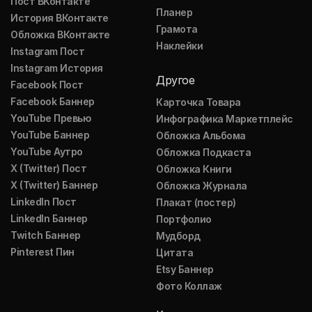
Пост ВКонтакте
Планер
История ВКонтакте
Грамота
Обложка ВКонтакте
Наклейки
Instagram Пост
Instagram История
Другое
Facebook Пост
Facebook Баннер
Карточка Товара
YouTube Превью
Инфографика Маркетплейс
YouTube Баннер
Обложка Альбома
YouTube Аутро
Обложка Подкаста
X (Twitter) Пост
Обложка Книги
X (Twitter) Баннер
Обложка Журнала
LinkedIn Пост
Плакат (постер)
LinkedIn Баннер
Портфолио
Twitch Баннер
Мудборд
Pinterest Пин
Цитата
Etsy Баннер
Фото Коллаж