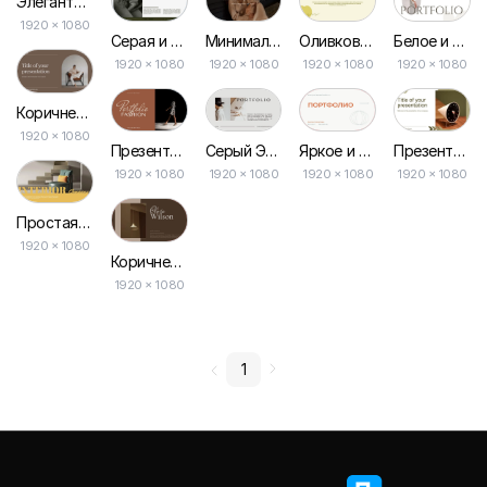
Элегантная Бежевая Презентация для Вашего Проекта
1920 × 1080
Минималистская Портфолио-презентация в Стиле Фэшн
Оливковый Зеленый Креативный Портфель Абстрактной Презентации
Белое и Бежевое Элегантное Портфолио Презентации
Серая и Зеленая Эстетика Медиа-кита для Презентации Инфлюенсеров
1920 × 1080
1920 × 1080
1920 × 1080
1920 × 1080
Коричневая и Серая Элегантная Минималистичная Бизнес-презентация
1920 × 1080
Серый Эстетический Элегантный Минималистичный Портфель Презентации
Яркое и Лаконичное Портфолио для Демонстрации Работ
Презентация Бизнес-портфолио в Белом и Зеленом
Презентация Портфолио Фотографа в Терракотовой Моде
1920 × 1080
1920 × 1080
1920 × 1080
1920 × 1080
Простая Презентация Профиля Компании по Интерьерам
1920 × 1080
Коричневое и Бежевое Элегантное Минималистичное Портфолио Студийной Презентации
1920 × 1080
1