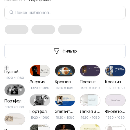
Фильтр
Пустой дизайн-макет
1920
×
1080
Энергичная Презентация Портфолио в Современном Стиле
Креативный Мудборд для Презентации
Презентация Портфолио Дизайнера в Пурпурном Цвете
Креативное Дизайнерское Портфолио в Абстрактном Стиле — Презентационный Шаблон
1920 × 1080
1920 × 1080
1920 × 1080
1920 × 1080
Портфолио Фотографа в Черно-белом Стиле: Шаблон Презентации
1920 × 1080
Элегантное Коммерческое Предложение в Стильных Синих и Бежевых Тонах
Легкая и Светлая Презентация Коммерческого Предложения
Фиолетовая Креативная Презентация Портфолио
Портфолио Фотографа в Черно-белом
1920 × 1080
1920 × 1080
1920 × 1080
1920 × 1080