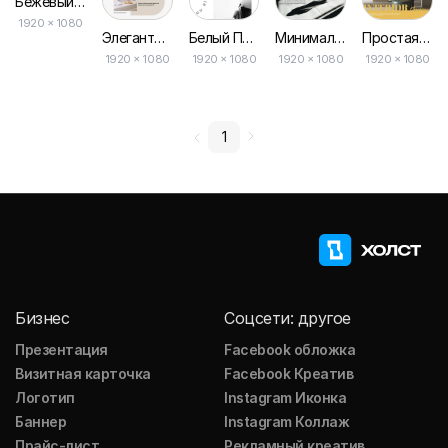
Бежевый Минималистичный Эстетический Варианты
1920 × 1080
Элегантная Бежевая Абстракция для Презентаций
Белый Простой Портфель Новая Коллекция Презентация
Минимальный Простой Портфель Креативного Брифа Презентация
Простая Презентация Профиля Компании по Интерьерам
1920 × 1080
1920 × 1080
1920 × 1080
1920 × 1080
1
Бизнес
Соцсети: другое
Презентация
Facebook обложка
Визитная карточка
Facebook Креатив
Логотип
Instagram Иконка
Баннер
Instagram Коллаж
Прайс-лист
Рекламный креатив