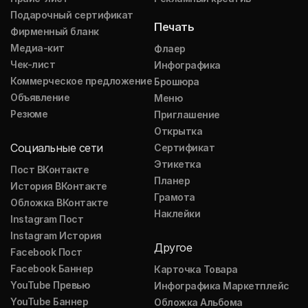
Подарочный сертификат
Печать
Фирменный бланк
Медиа-кит
Флаер
Чек-лист
Инфографика
Коммерческое предложение
Брошюра
Объявление
Меню
Резюме
Приглашение
Открытка
Социальные сети
Сертификат
Этикетка
Пост ВКонтакте
Планер
История ВКонтакте
Грамота
Обложка ВКонтакте
Наклейки
Instagram Пост
Instagram История
Другое
Facebook Пост
Facebook Баннер
Карточка Товара
YouTube Превью
Инфографика Маркетплейс
YouTube Баннер
Обложка Альбома