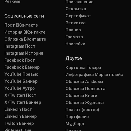
Резюме
Приглашение
Открытка
Социальные сети
Сертификат
Этикетка
Пост ВКонтакте
Планер
История ВКонтакте
Грамота
Обложка ВКонтакте
Наклейки
Instagram Пост
Instagram История
Другое
Facebook Пост
Facebook Баннер
Карточка Товара
YouTube Превью
Инфографика Маркетплейс
YouTube Баннер
Обложка Альбома
YouTube Аутро
Обложка Подкаста
X (Twitter) Пост
Обложка Книги
X (Twitter) Баннер
Обложка Журнала
LinkedIn Пост
Плакат (постер)
LinkedIn Баннер
Портфолио
Twitch Баннер
Мудборд
Pinterest Пин
Цитата