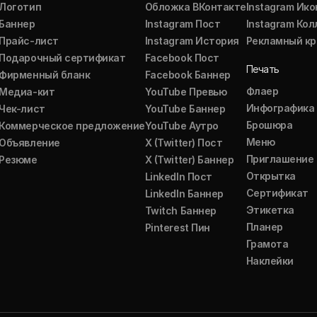
Логотип
Обложка ВКонтакте
Instagram Ико
Баннер
Instagram Пост
Instagram Ко
Прайс-лист
Instagram История
Рекламный кр
Подарочный сертификат
Facebook Пост
Печать
Фирменный бланк
Facebook Баннер
Флаер
Медиа-кит
YouTube Превью
Инфографика
Чек-лист
YouTube Баннер
Брошюра
Коммерческое предложение
YouTube Аутро
Меню
Объявление
X (Twitter) Пост
Приглашение
Резюме
X (Twitter) Баннер
Открытка
LinkedIn Пост
Сертификат
LinkedIn Баннер
Этикетка
Twitch Баннер
Планер
Pinterest Пин
Грамота
Наклейки