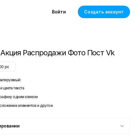
Войти
Создать аккаунт
Акция Распродажи Фото Пост Vk
00
px
актируемый:
и цвета текста
графику одним кликом
положение элементов и другое
ировании