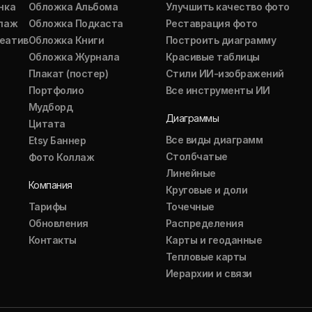
нка
Обложка Альбома
Улучшить качество фото
ллаж
Обложка Подкаста
Реставрация фото
еатив
Обложка Книги
Построить диаграмму
Обложка Журнала
Красивые таблицы
Плакат (постер)
Стили ИИ-изображений
Портфолио
Все инструменты ИИ
Мудборд
Диаграммы
Цитата
Все виды диаграмм
Etsy Баннер
Столбчатые
Фото Коллаж
Линейные
Компания
Круговые и доли
Тарифы
Точечные
Обновления
Распределения
Контакты
Карты и геоданные
Тепловые карты
Иерархии и связи