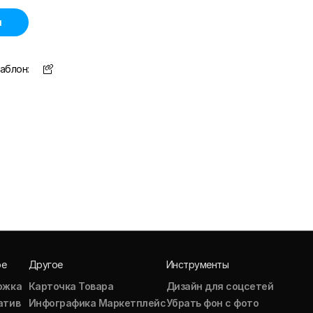
н
аблон:
ое
Другое
Инструменты
ожка
Карточка Товара
Дизайн для соцсетей
атив
Инфографика Маркетплейс
Убрать фон с фото