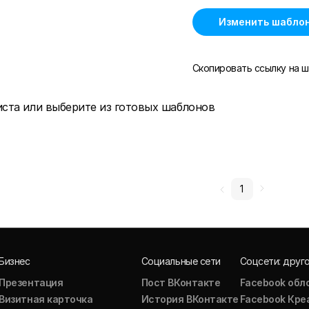
Изменить шабло
Скопировать ссылку на ш
иста или выберите из готовых шаблонов
1
Бизнес
Социальные сети
Соцсети: друг
Презентация
Пост ВКонтакте
Facebook обл
Визитная карточка
История ВКонтакте
Facebook Кре