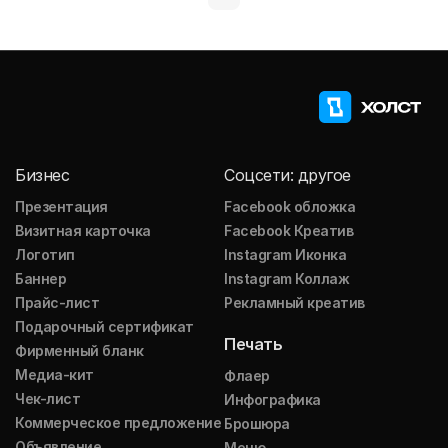
Бизнес
Соцсети: другое
Презентация
Facebook обложка
Визитная карточка
Facebook Креатив
Логотип
Instagram Иконка
Баннер
Instagram Коллаж
Прайс-лист
Рекламный креатив
Подарочный сертификат
Печать
Фирменный бланк
Медиа-кит
Флаер
Чек-лист
Инфографика
Коммерческое предложение
Брошюра
Объявление
Меню