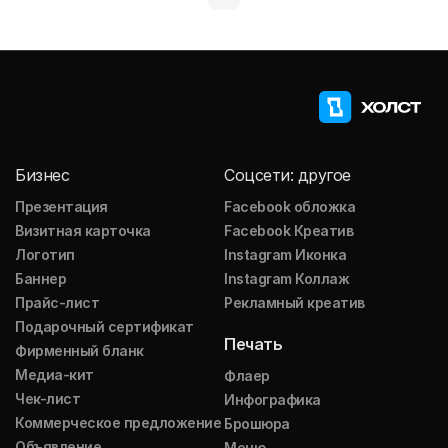
Бизнес
Соцсети: другое
Презентация
Facebook обложка
Визитная карточка
Facebook Креатив
Логотип
Instagram Иконка
Баннер
Instagram Коллаж
Прайс-лист
Рекламный креатив
Подарочный сертификат
Печать
Фирменный бланк
Медиа-кит
Флаер
Чек-лист
Инфографика
Коммерческое предложение
Брошюра
Объявление
Меню