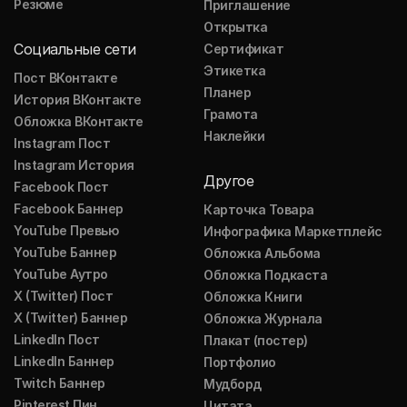
Резюме
Приглашение
Открытка
Социальные сети
Сертификат
Этикетка
Пост ВКонтакте
Планер
История ВКонтакте
Грамота
Обложка ВКонтакте
Наклейки
Instagram Пост
Instagram История
Другое
Facebook Пост
Facebook Баннер
Карточка Товара
YouTube Превью
Инфографика Маркетплейс
YouTube Баннер
Обложка Альбома
YouTube Аутро
Обложка Подкаста
X (Twitter) Пост
Обложка Книги
X (Twitter) Баннер
Обложка Журнала
LinkedIn Пост
Плакат (постер)
LinkedIn Баннер
Портфолио
Twitch Баннер
Мудборд
Pinterest Пин
Цитата