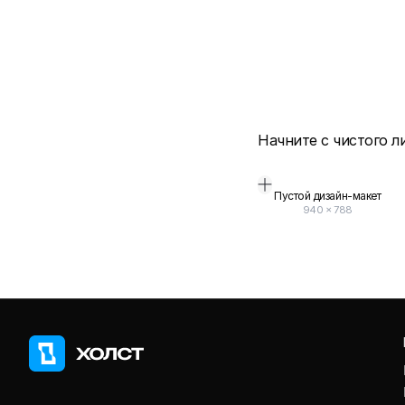
Начните с чистого л
Пустой дизайн-макет
940
×
788