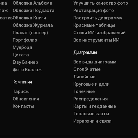
нка
Обложка Альбома
Улучшить качество фото
ллаж
Обложка Подкаста
Реставрация фото
еатив
Обложка Книги
Построить диаграмму
Обложка Журнала
Красивые таблицы
Плакат (постер)
Стили ИИ-изображений
Портфолио
Все инструменты ИИ
Мудборд
Диаграммы
Цитата
Все виды диаграмм
Etsy Баннер
Столбчатые
Фото Коллаж
Линейные
Компания
Круговые и доли
Тарифы
Точечные
Обновления
Распределения
Контакты
Карты и геоданные
Тепловые карты
Иерархии и связи