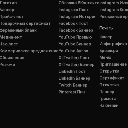
Логотип
Обложка ВКонтакте
Instagram Ико
Баннер
Instagram Пост
Instagram Ко
Прайс-лист
Instagram История
Рекламный кр
Подарочный сертификат
Facebook Пост
Печать
Фирменный бланк
Facebook Баннер
Флаер
Медиа-кит
YouTube Превью
Инфографика
Чек-лист
YouTube Баннер
Брошюра
Коммерческое предложение
YouTube Аутро
Меню
Объявление
X (Twitter) Пост
Приглашение
Резюме
X (Twitter) Баннер
Открытка
LinkedIn Пост
Сертификат
LinkedIn Баннер
Этикетка
Twitch Баннер
Планер
Pinterest Пин
Грамота
Наклейки