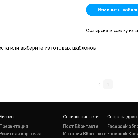
Изменить шабло
Скопировать ссылку на ш
иста или выберите из готовых шаблонов
1
Бизнес
Социальные сети
Соцсети: друг
Презентация
Пост ВКонтакте
Facebook обл
Визитная карточка
История ВКонтакте
Facebook Кре