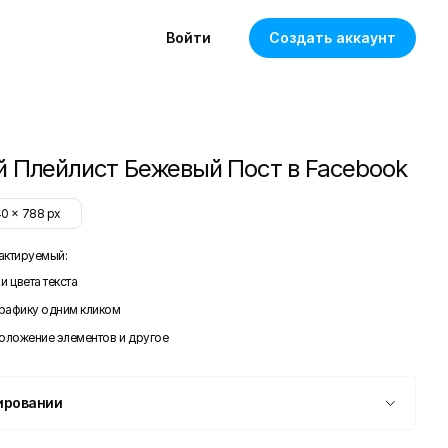
Войти
Создать аккаунт
 Плейлист Бежевый Пост в Facebook
40
x
788
px
актируемый:
и цвета текста
графику одним кликом
положение элементов и другое
ировании