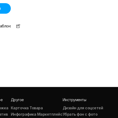
н
аблон:
ое
Другое
Инструменты
ожка
Карточка Товара
Дизайн для соцсетей
атив
Инфографика Маркетплейс
Убрать фон с фото