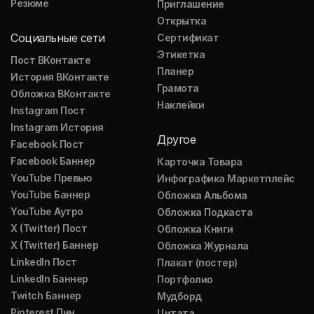
Резюме
Приглашение
Открытка
Социальные сети
Сертификат
Этикетка
Пост ВКонтакте
Планер
История ВКонтакте
Грамота
Обложка ВКонтакте
Наклейки
Instagram Пост
Instagram История
Другое
Facebook Пост
Facebook Баннер
Карточка Товара
YouTube Превью
Инфографика Маркетплейс
YouTube Баннер
Обложка Альбома
YouTube Аутро
Обложка Подкаста
X (Twitter) Пост
Обложка Книги
X (Twitter) Баннер
Обложка Журнала
LinkedIn Пост
Плакат (постер)
LinkedIn Баннер
Портфолио
Twitch Баннер
Мудборд
Pinterest Пин
Цитата