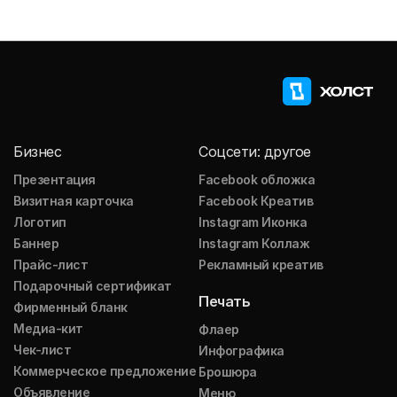
Бизнес
Соцсети: другое
Презентация
Facebook обложка
Визитная карточка
Facebook Креатив
Логотип
Instagram Иконка
Баннер
Instagram Коллаж
Прайс-лист
Рекламный креатив
Подарочный сертификат
Печать
Фирменный бланк
Медиа-кит
Флаер
Чек-лист
Инфографика
Коммерческое предложение
Брошюра
Объявление
Меню