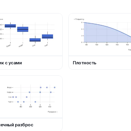
к с усами
Плотность
чечный разброс