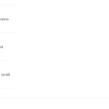
можно
ра
 осей