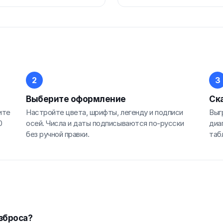
Выберите оформление
Ска
ите
Настройте цвета, шрифты, легенду и подписи
Выг
0
осей. Числа и даты подписываются по-русски
диа
без ручной правки.
таб
азброса?