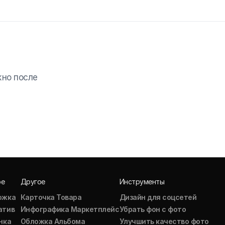
жно после
ое
Другое
Инструменты
ожка
Карточка Товара
Дизайн для соцсетей
атив
Инфографика Маркетплейс
Убрать фон с фото
нка
Обложка Альбома
Улучшить качество фото