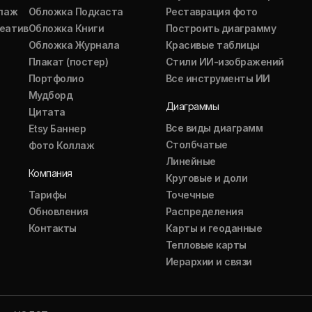
ллаж
Обложка Подкаста
Реставрация фото
еатив
Обложка Книги
Построить диаграмму
Обложка Журнала
Красивые таблицы
Плакат (постер)
Стили ИИ-изображений
Портфолио
Все инструменты ИИ
Мудборд
Диаграммы
Цитата
Все виды диаграмм
Etsy Баннер
Столбчатые
Фото Коллаж
Линейные
Компания
Круговые и доли
Тарифы
Точечные
Обновления
Распределения
Контакты
Карты и геоданные
Тепловые карты
Иерархии и связи