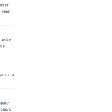
игает
ечный
ений и
х и
ается и
файл.
орают.