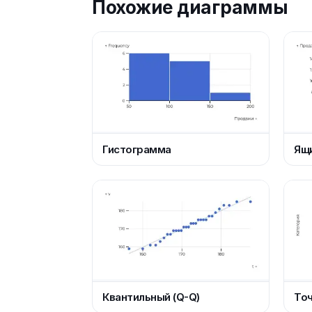
Похожие диаграммы
Гистограмма
Ящи
Квантильный (Q-Q)
То